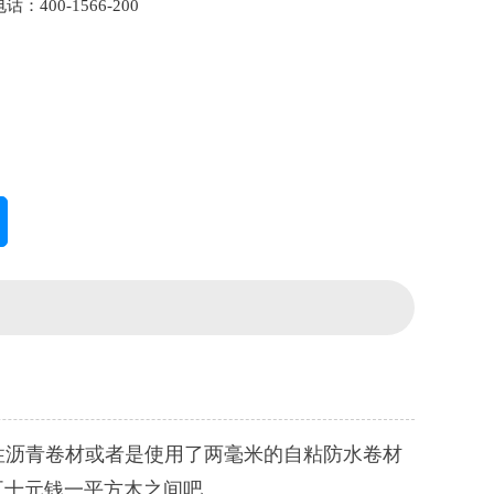
：400-1566-200
性沥青卷材或者是使用了两毫米的自粘防水卷材
五十元钱一平方木之间吧。