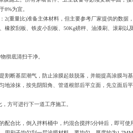
于8%为宜。
=1：2(重量比)准备主体材料，但主要参考厂家提供的数据
橡胶刮板、铁皮小刮板、50Kg磅秤、油漆刷、滚刷以
物彻底清扫干净。
是割断基层潮气，防止涂膜起鼓脱落，并能提高涂膜与基
匀地涂抹，按先阴阳角、管道根部后平立面，先立面后平
化，方可进行下一道工序施工。
的配合比，倒入拌料桶中，约混合搅拌5分钟后，即可使
子均匀刮一层涂膜材料，要均匀。厚度约为1.7MM(即涂布量